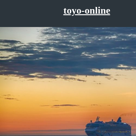
コ
toyo-online
ン
テ
ン
ツ
へ
ス
キ
ッ
プ