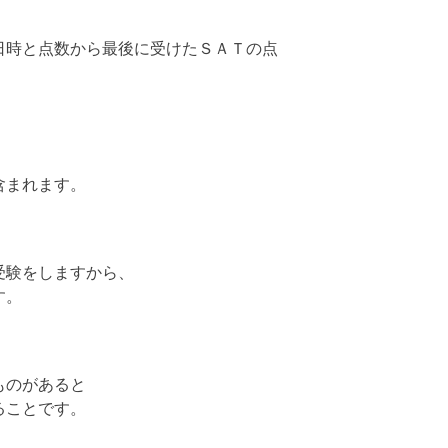
日時と点数から最後に受けたＳＡＴの点
含まれます。
受験をしますから、
す。
ものがあると
ることです。