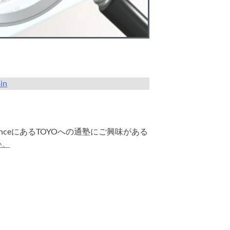
in
anceにあるTOYOへの通塾にご興味がある
い。