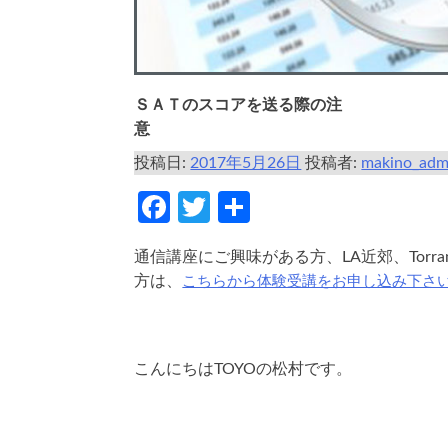
ＳＡＴのスコアを送る際の注
意
投稿日:
2017年5月26日
投稿者:
makino_adm
Facebook
Twitter
共
有
通信講座にご興味がある方、LA近郊、Torr
こちらから体験受講をお申し込み下さ
方は、
こんにちはTOYOの松村です。