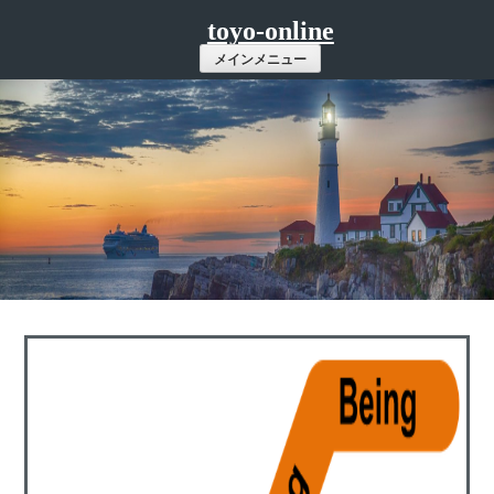
コ
toyo-online
ン
メインメニュー
テ
ン
ツ
へ
ス
キ
ッ
プ