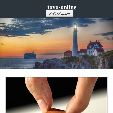
コ
toyo-online
ン
メインメニュー
テ
ン
ツ
へ
ス
キ
ッ
プ