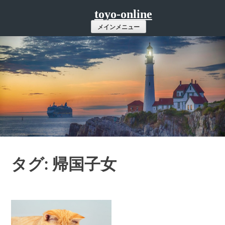
コ
toyo-online
ン
メインメニュー
テ
ン
ツ
へ
ス
キ
ッ
プ
タグ: 帰国子女