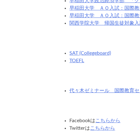
早稲田大学政治経済学部 「グ
早稲田大学 ＡＯ入試：国際教
早稲田大学 ＡＯ入試：国際教
関西学院大学 帰国生徒対象入
SAT (Collegeboard)
TOEFL
代々木ゼミナール 国際教育セ
Facebookは
こちらから
Twitterは
こちらから