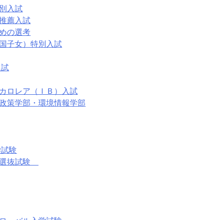
別入試
推薦入試
めの選考
国子女）特別入試
入試
カロレア（ＩＢ）入試
政策学部・環境情報学部
学試験
者選抜試験