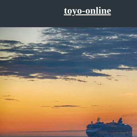
コ
toyo-online
ン
テ
ン
ツ
へ
ス
キ
ッ
プ