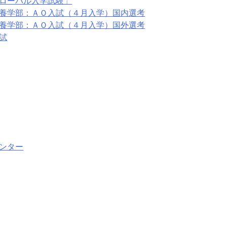
ローバル入学試験」
養学部：ＡＯ入試（４月入学）国内選考
養学部：ＡＯ入試（４月入学）国外選考
試
ンター