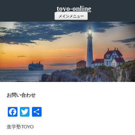
コ
toyo-online
ン
メインメニュー
テ
ン
ツ
へ
ス
キ
ッ
プ
お問い合わせ
Facebook
Twitter
共
有
進学塾TOYO