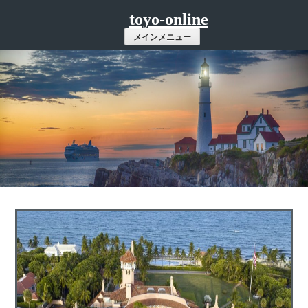
コ
toyo-online
ン
メインメニュー
テ
ン
ツ
へ
ス
キ
ッ
プ