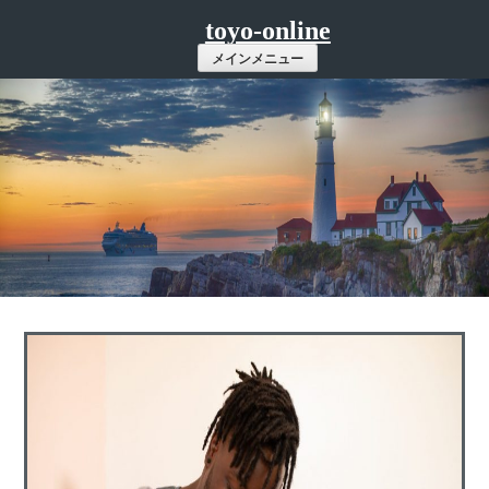
コ
toyo-online
ン
メインメニュー
テ
ン
ツ
へ
ス
キ
ッ
プ