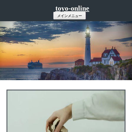
コ
toyo-online
ン
メインメニュー
テ
ン
ツ
へ
ス
キ
ッ
プ