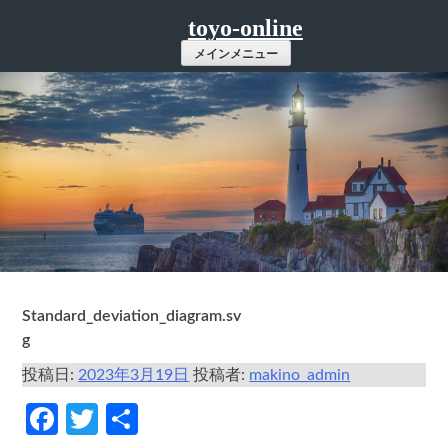
コ
toyo-online
ン
メインメニュー
テ
ン
ツ
へ
ス
キ
ッ
プ
Standard_deviation_diagram.sv
g
投稿日:
2023年3月19日
投稿者:
makino_admin
Facebook
Twitter
共