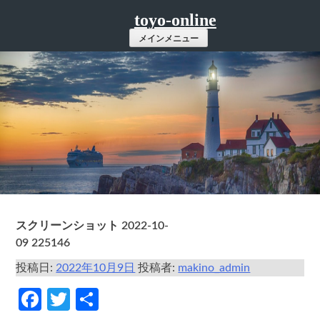
コ
toyo-online
ン
メインメニュー
テ
ン
ツ
へ
ス
キ
ッ
プ
スクリーンショット 2022-10-
09 225146
投稿日:
2022年10月9日
投稿者:
makino_admin
Facebook
Twitter
共