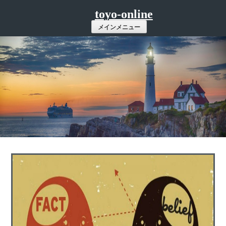
コ
toyo-online
ン
メインメニュー
テ
ン
ツ
へ
ス
キ
ッ
プ