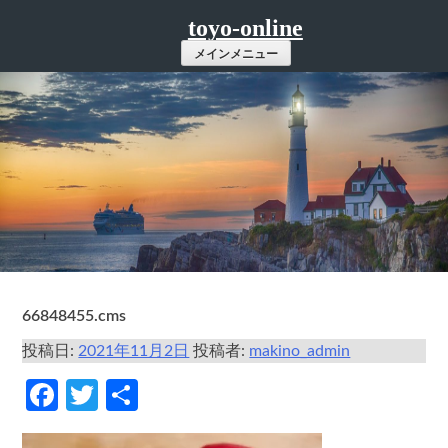
コ
toyo-online
ン
メインメニュー
テ
ン
ツ
へ
ス
キ
ッ
プ
66848455.cms
投稿日:
2021年11月2日
投稿者:
makino_admin
Facebook
Twitter
共
有