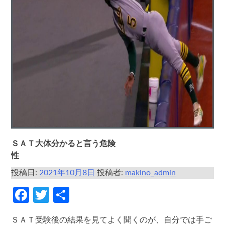
ＳＡＴ大体分かると言う危険
性
投稿日:
2021年10月8日
投稿者:
makino_admin
Facebook
Twitter
共
有
ＳＡＴ受験後の結果を見てよく聞くのが、自分では手ご