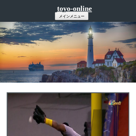
コ
toyo-online
ン
メインメニュー
テ
ン
ツ
へ
ス
キ
ッ
プ