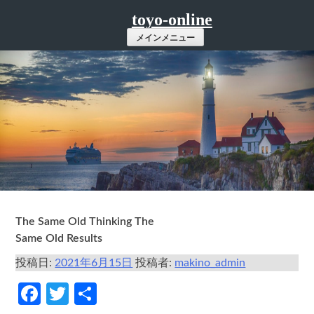
コ
toyo-online
ン
メインメニュー
テ
ン
ツ
へ
ス
キ
ッ
プ
The Same Old Thinking The
Same Old Results
投稿日:
2021年6月15日
投稿者:
makino_admin
Facebook
Twitter
共