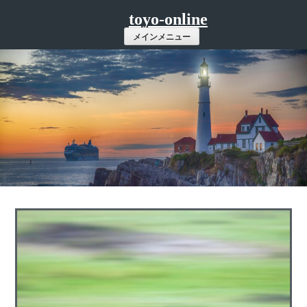
コ
toyo-online
ン
メインメニュー
テ
ン
ツ
へ
ス
キ
ッ
プ