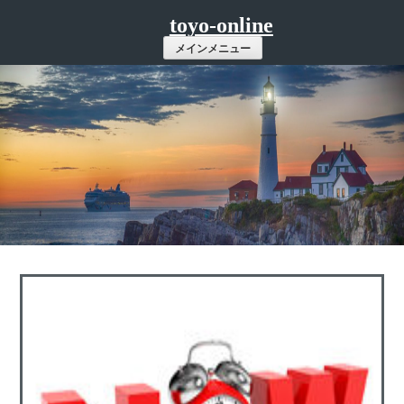
コ
toyo-online
ン
メインメニュー
テ
ン
ツ
へ
ス
キ
ッ
プ