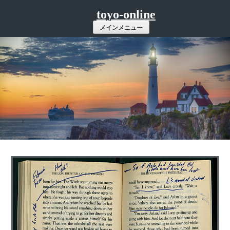
コ
toyo-online
ン
メインメニュー
テ
ン
ツ
へ
ス
キ
ッ
プ