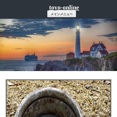
コ
toyo-online
ン
メインメニュー
テ
ン
ツ
へ
ス
キ
ッ
プ