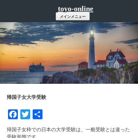
コ
toyo-online
ン
メインメニュー
テ
ン
ツ
へ
ス
キ
ッ
プ
帰国子女大学受験
Facebook
Twitter
共
有
帰国子女枠での日本の大学受験は、一般受験とは違った
受験形態です。