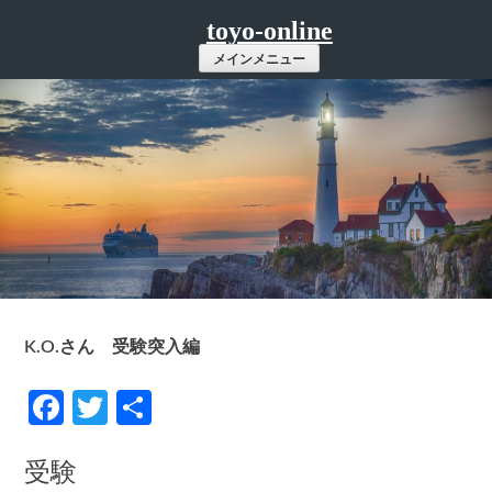
コ
toyo-online
ン
メインメニュー
テ
ン
ツ
へ
ス
キ
ッ
プ
K.O.さん 受験突入編
Facebook
Twitter
共
有
受験