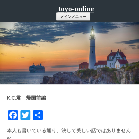
コ
toyo-online
ン
メインメニュー
テ
ン
ツ
へ
ス
キ
ッ
プ
K.C.君 帰国前編
Facebook
Twitter
共
有
本人も書いている通り、決して美しい話ではありません
w