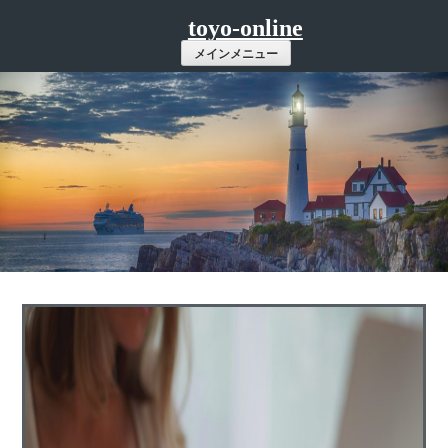
コ
toyo-online
ン
メインメニュー
テ
ン
ツ
へ
ス
キ
ッ
プ