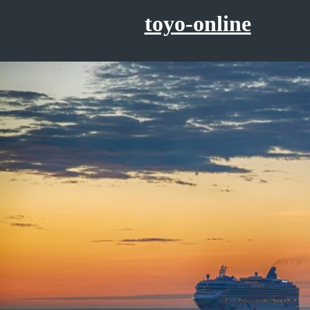
コ
toyo-online
ン
テ
ン
ツ
へ
ス
キ
ッ
プ