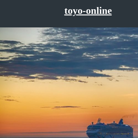
コ
toyo-online
ン
テ
ン
ツ
へ
ス
キ
ッ
プ