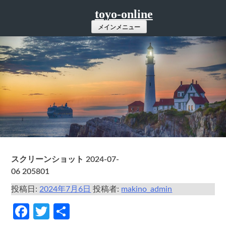
コ
toyo-online
ン
メインメニュー
テ
ン
ツ
へ
ス
キ
ッ
プ
スクリーンショット 2024-07-
06 205801
投稿日:
2024年7月6日
投稿者:
makino_admin
Facebook
Twitter
共