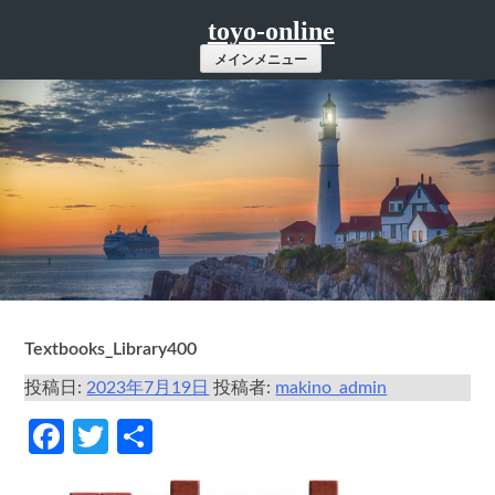
コ
toyo-online
ン
メインメニュー
テ
ン
ツ
へ
ス
キ
ッ
プ
Textbooks_Library400
投稿日:
2023年7月19日
投稿者:
makino_admin
Facebook
Twitter
共
有