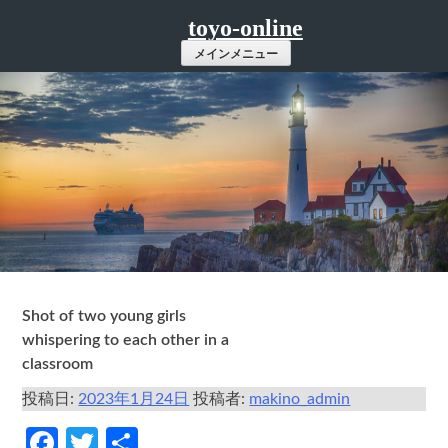
コ
toyo-online
ン
メインメニュー
テ
ン
ツ
へ
ス
キ
ッ
プ
Shot of two young girls
whispering to each other in a
classroom
投稿日:
2023年1月24日
投稿者:
makino_admin
Facebook
Twitter
共